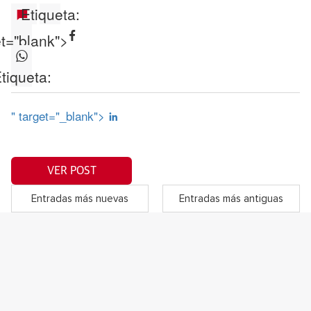
Etiqueta:
et="blank">
tiqueta:
" target="_blank">
VER POST
Entradas más nuevas
Entradas más antiguas