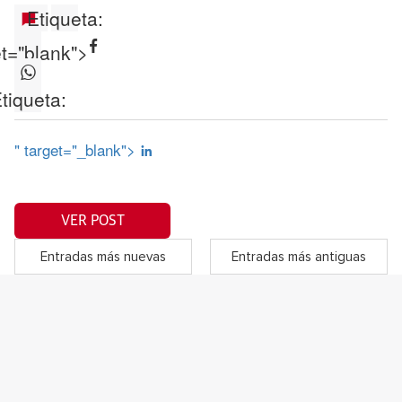
Etiqueta:
et="blank">
tiqueta:
" target="_blank">
VER POST
Entradas más nuevas
Entradas más antiguas