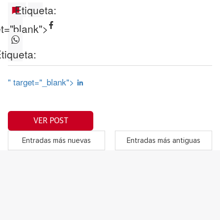
Etiqueta:
et="blank">
tiqueta:
" target="_blank">
VER POST
Entradas más nuevas
Entradas más antiguas