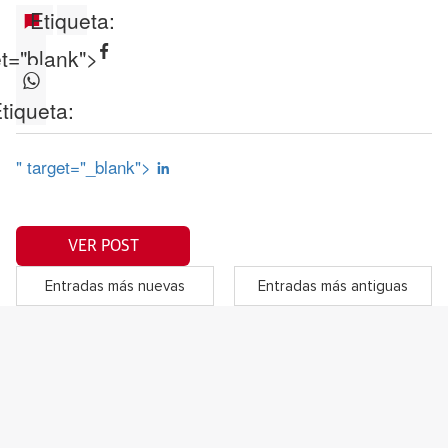
Etiqueta:
et="blank">
tiqueta:
" target="_blank">
VER POST
Entradas más nuevas
Entradas más antiguas