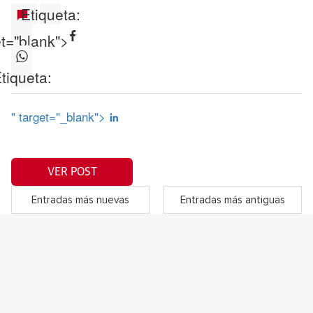
Etiqueta:
et="blank">
tiqueta:
" target="_blank">
VER POST
Entradas más nuevas
Entradas más antiguas