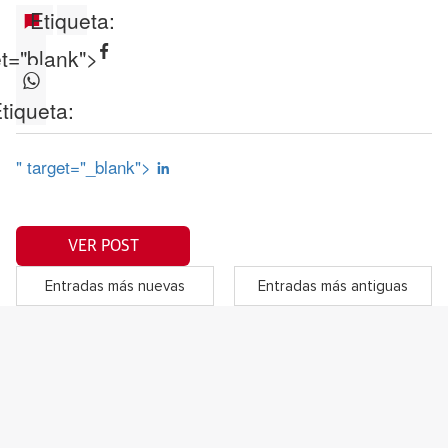
Etiqueta:
et="blank">
tiqueta:
" target="_blank">
VER POST
Entradas más nuevas
Entradas más antiguas