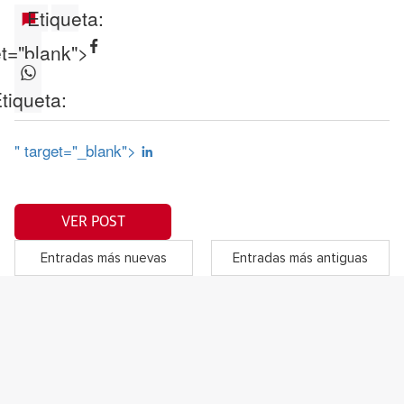
Etiqueta:
et="blank">
tiqueta:
" target="_blank">
VER POST
Entradas más nuevas
Entradas más antiguas