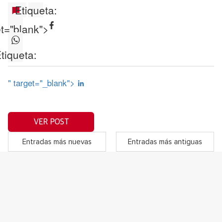
Etiqueta:
et="blank">
tiqueta:
" target="_blank">
VER POST
Entradas más nuevas
Entradas más antiguas