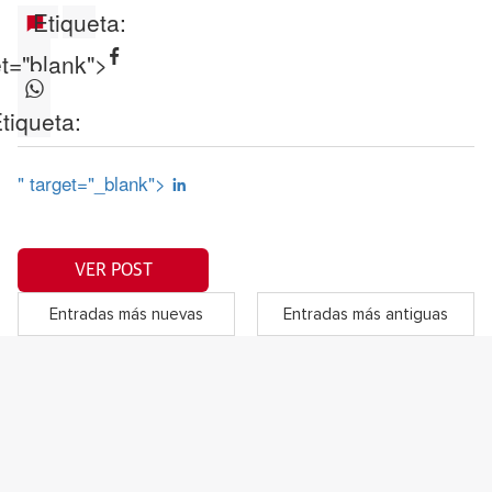
Etiqueta:
et="blank">
tiqueta:
" target="_blank">
VER POST
Entradas más nuevas
Entradas más antiguas