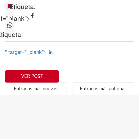
Etiqueta:
et="blank">
tiqueta:
" target="_blank">
VER POST
Entradas más nuevas
Entradas más antiguas