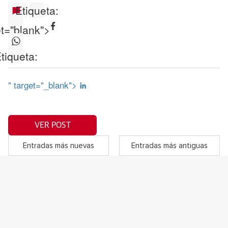
Etiqueta:
et="blank">
tiqueta:
" target="_blank">
VER POST
Entradas más nuevas
Entradas más antiguas