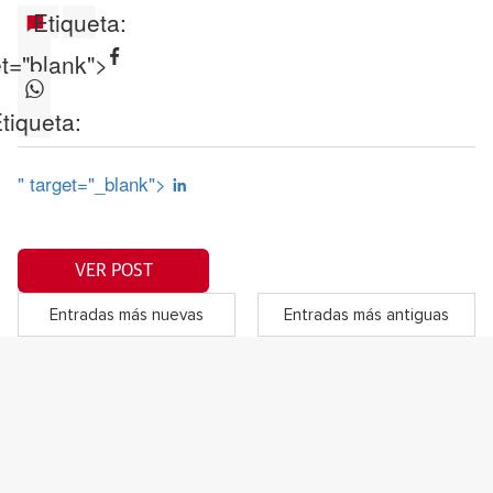
Etiqueta:
et="blank">
tiqueta:
" target="_blank">
VER POST
Entradas más nuevas
Entradas más antiguas