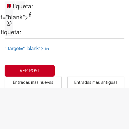
Etiqueta:
et="blank">
tiqueta:
" target="_blank">
VER POST
Entradas más nuevas
Entradas más antiguas