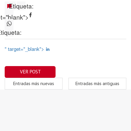
Etiqueta:
et="blank">
tiqueta:
" target="_blank">
VER POST
Entradas más nuevas
Entradas más antiguas