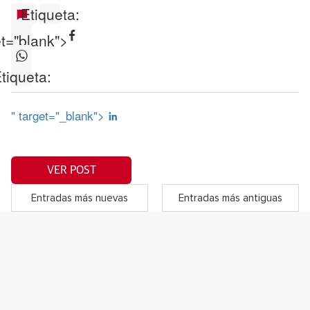
Etiqueta:
et="blank">
tiqueta:
" target="_blank">
VER POST
Entradas más nuevas
Entradas más antiguas