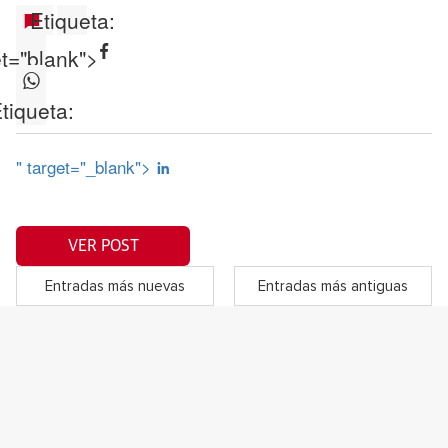
Etiqueta:
et="blank">
tiqueta:
" target="_blank">
VER POST
Entradas más nuevas
Entradas más antiguas