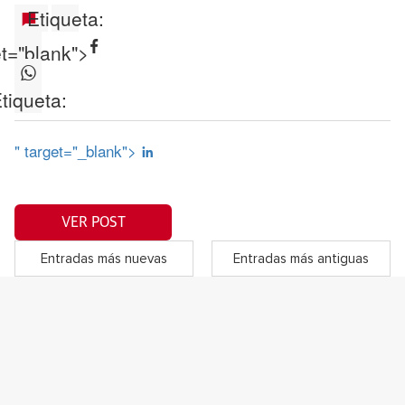
Etiqueta:
et="blank">
tiqueta:
" target="_blank">
VER POST
Entradas más nuevas
Entradas más antiguas