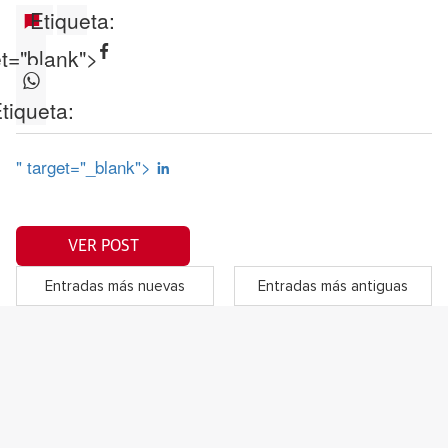
Etiqueta:
et="blank">
tiqueta:
" target="_blank">
VER POST
Entradas más nuevas
Entradas más antiguas