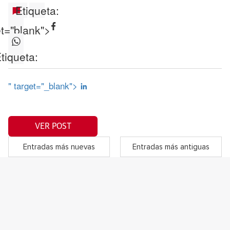
Etiqueta:
et="blank">
tiqueta:
" target="_blank">
VER POST
Entradas más nuevas
Entradas más antiguas