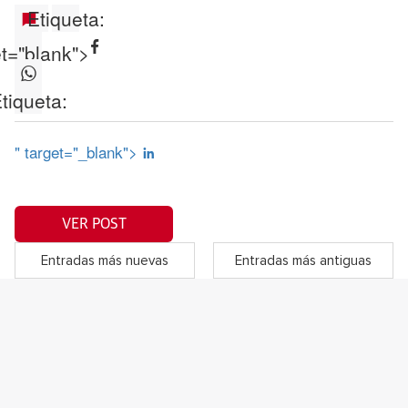
Etiqueta:
et="blank">
tiqueta:
" target="_blank">
VER POST
Entradas más nuevas
Entradas más antiguas