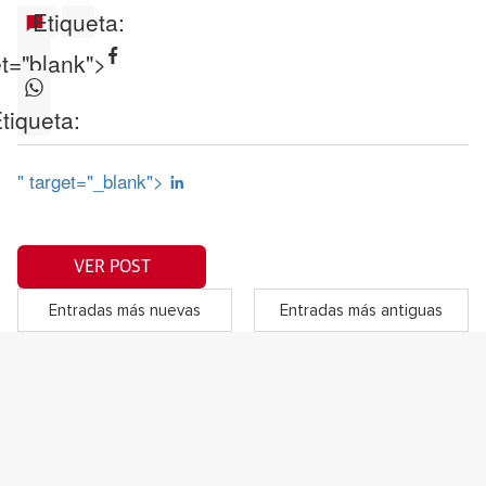
Etiqueta:
et="blank">
tiqueta:
" target="_blank">
VER POST
Entradas más nuevas
Entradas más antiguas