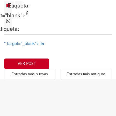
Etiqueta:
et="blank">
tiqueta:
" target="_blank">
VER POST
Entradas más nuevas
Entradas más antiguas