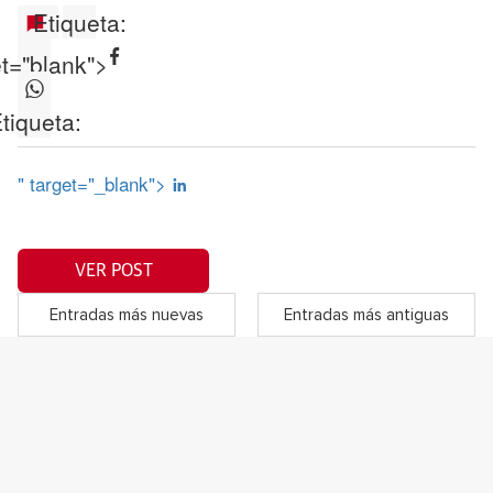
Etiqueta:
et="blank">
tiqueta:
" target="_blank">
VER POST
Entradas más nuevas
Entradas más antiguas