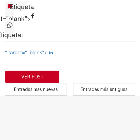
Etiqueta:
et="blank">
tiqueta:
" target="_blank">
VER POST
Entradas más nuevas
Entradas más antiguas