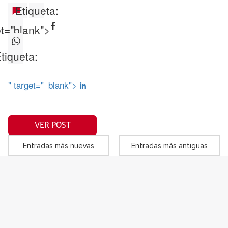
Etiqueta:
et="blank">
tiqueta:
" target="_blank">
VER POST
Entradas más nuevas
Entradas más antiguas