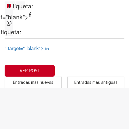
Etiqueta:
et="blank">
tiqueta:
" target="_blank">
VER POST
Entradas más nuevas
Entradas más antiguas