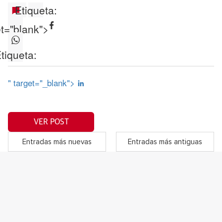
Etiqueta:
et="blank">
tiqueta:
" target="_blank">
VER POST
Entradas más nuevas
Entradas más antiguas