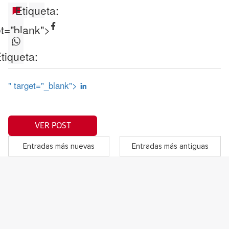
Etiqueta:
et="blank">
tiqueta:
" target="_blank">
VER POST
Entradas más nuevas
Entradas más antiguas