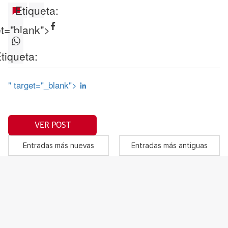
Etiqueta:
et="blank">
tiqueta:
" target="_blank">
VER POST
Entradas más nuevas
Entradas más antiguas