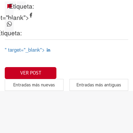
Etiqueta:
et="blank">
tiqueta:
" target="_blank">
VER POST
Entradas más nuevas
Entradas más antiguas