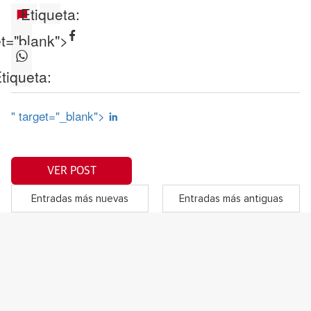
Etiqueta:
et="blank">
tiqueta:
" target="_blank">
VER POST
Entradas más nuevas
Entradas más antiguas