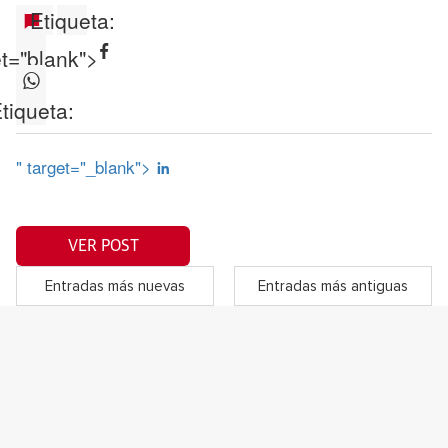
Etiqueta:
et="blank">
tiqueta:
" target="_blank">
VER POST
Entradas más nuevas
Entradas más antiguas