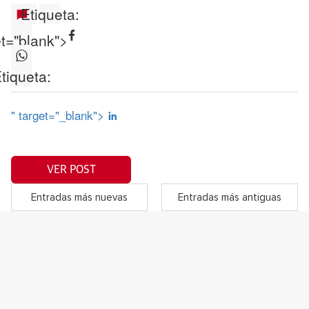
Etiqueta:
et="blank">
tiqueta:
" target="_blank">
VER POST
Entradas más nuevas
Entradas más antiguas