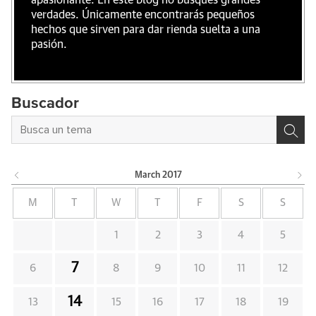
verdades. Únicamente encontrarás pequeños
hechos que sirven para dar rienda suelta a una
pasión.
Buscador
March
2017
M
T
W
T
F
S
S
1
2
3
4
5
7
6
8
9
10
11
12
14
13
15
16
17
18
19