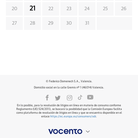
21
20
22
23
24
25
26
27
28
29
30
31
© Federico Domenech S.A., Valencia.
Domicilio social en la calle Gremis nº 1 (46014) Valencia.
En lo posible, para la resolución de litigios en línea en materia de consumo conforme
Reglamento (UE) 524/2013, se buscará la posibilidad que la Comisión Europea facilita
como plataforma de resolución de litigios en línea y que se encuentra disponible en el
enlace
https://ec.europa.eu/consumers/odr
.