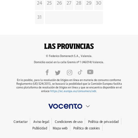
24
25
26
27
28
29
30
31
© Federico Domenech S.A., Valencia.
Domicilio social en la calle Gremis nº 1 (46014) Valencia.
En lo posible, para la resolución de litigios en línea en materia de consumo conforme
Reglamento (UE) 524/2013, se buscará la posibilidad que la Comisión Europea facilita
como plataforma de resolución de litigios en línea y que se encuentra disponible en el
enlace
https://ec.europa.eu/consumers/odr
.
Contactar
Aviso legal
Condiciones de uso
Política de privacidad
Publicidad
Mapa web
Política de cookies