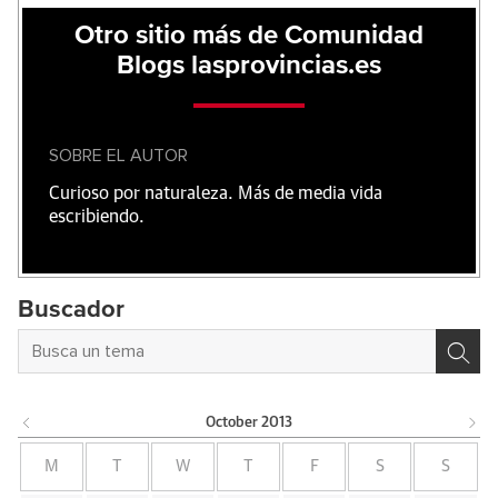
Otro sitio más de Comunidad
Blogs lasprovincias.es
SOBRE EL AUTOR
Curioso por naturaleza. Más de media vida
escribiendo.
Buscador
October
2013
M
T
W
T
F
S
S