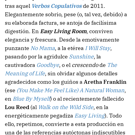
tras aquel
Verbos Copulativos
de 2011.
Elegantemente sobrio, pese (o, tal vez, debido) a
su elaborada factura, se antoja de facilísima
digestión. En
Easy Living Room
, conviven
elegancia y frescura. Desde la emotivamente
punzante
No Mama
, a la etérea
I Will Stay
,
pasando por la agridulce
Sunshine
, la
cautivadora
Goodbye
, o el
crescendo
de
The
Meaning of Life
, sin olvidar algunos detalles
agradecidos como los guiños a
Aretha Franklin
(ese
(You Make Me Feel Like) A Natural Woman
,
en
Blue By Myself
) o al recientemente fallecido
Lou Reed
(al
Walk on the Wild Side
, en la
energéticamente pegadiza
Easy Living
). Todo
ello, repetimos, convierte a esta producción en
una de las referencias autóctonas indiscutibles