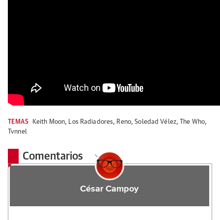
TEMAS
Keith Moon
,
Los Radiadores
,
Reno
,
Soledad Vélez
,
The Who
,
Tvnnel
Comentarios
César Campoy