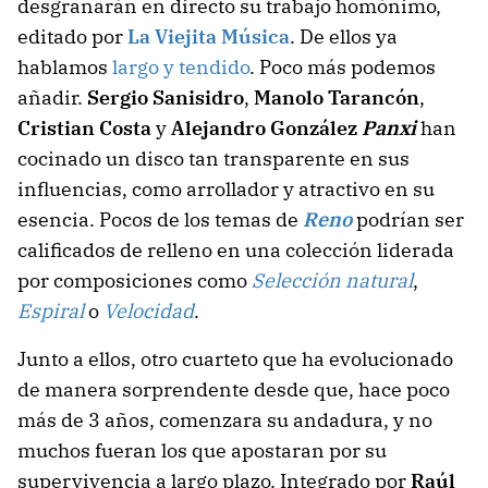
desgranarán en directo su trabajo homónimo,
editado por
La Viejita Música
. De ellos ya
hablamos
largo y tendido
. Poco más podemos
añadir.
Sergio Sanisidro
,
Manolo Tarancón
,
Cristian Costa
y
Alejandro González
Panxi
han
cocinado un disco tan transparente en sus
influencias, como arrollador y atractivo en su
esencia. Pocos de los temas de
Reno
podrían ser
calificados de relleno en una colección liderada
por composiciones como
Selección natural
,
Espiral
o
Velocidad
.
Junto a ellos, otro cuarteto que ha evolucionado
de manera sorprendente desde que, hace poco
más de 3 años, comenzara su andadura, y no
muchos fueran los que apostaran por su
supervivencia a largo plazo. Integrado por
Raúl