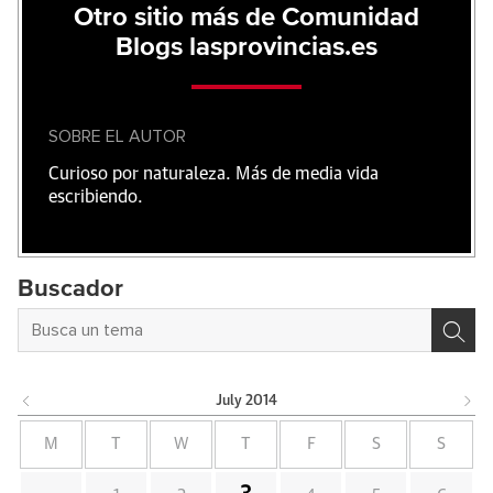
Otro sitio más de Comunidad
Blogs lasprovincias.es
SOBRE EL AUTOR
Curioso por naturaleza. Más de media vida
escribiendo.
Buscador
July
2014
M
T
W
T
F
S
S