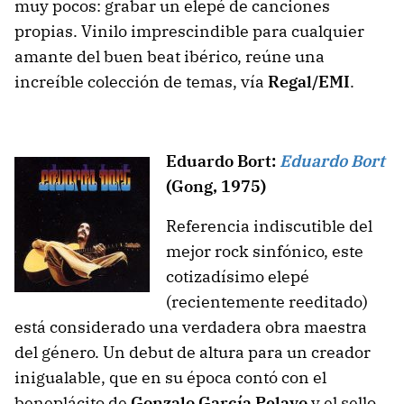
muy pocos: grabar un elepé de canciones
propias. Vinilo imprescindible para cualquier
amante del buen beat ibérico, reúne una
increíble colección de temas, vía
Regal/EMI
.
Eduardo Bort:
Eduardo Bort
(Gong, 1975)
Referencia indiscutible del
mejor rock sinfónico, este
cotizadísimo elepé
(recientemente reeditado)
está considerado una verdadera obra maestra
del género. Un debut de altura para un creador
inigualable, que en su época contó con el
beneplácito de
Gonzalo García Pelayo
y el sello