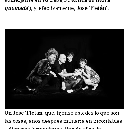
quemada
’), y, efectivamente,
Jose ‘Fletán’
.
Un
Jose ‘Fletán’
que, fíjense ustedes lo que son
las cosas, años después militaría en incontables
y dispares formaciones. Una de ellas, lo