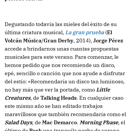
Degustando todavía las mieles del éxito de su
última criatura musical,
La gran prueba
(
El
Volcán Música
/
Gran Derby
, 2014),
Jorge Pérez
accede a brindarnos unas cuantas propuestas
musicales para este verano. Para comenzar, le
hemos pedido que nos recomiende un disco,
epé, sencillo o canción que nos ayude a disfrutar
del estío: «Recomendaría un disco tan luminoso,
no hay más que ver la portada, como
Little
Creatures
, de
Talking Heads
. En cualquier caso
este mismo año se han editado trabajos
maravillosos que también recomendaría como el
Salad Days
, de
Mac Demarco
.
Morning Phase
, el
último de
Beck
una tranquila noche de verano