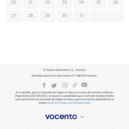
20
21
22
23
24
25
26
27
28
29
30
31
© Federico Domenech S.A., Valencia.
Domicilio social en la calle Gremis nº 1 (46014) Valencia.
En lo posible, para la resolución de litigios en línea en materia de consumo conforme
Reglamento (UE) 524/2013, se buscará la posibilidad que la Comisión Europea facilita
como plataforma de resolución de litigios en línea y que se encuentra disponible en el
enlace
https://ec.europa.eu/consumers/odr
.