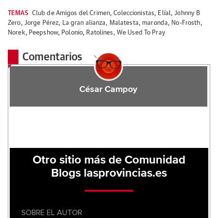
TEMAS
Club de Amigos del Crimen
,
Coleccionistas
,
Elíal
,
Johnny B
Zero
,
Jorge Pérez
,
La gran alianza
,
Malatesta
,
maronda
,
No-Frosth
,
Norek
,
Peepshow
,
Polonio
,
Ratolines
,
We Used To Pray
Comentarios
César Campoy
Otro sitio más de Comunidad
Blogs lasprovincias.es
SOBRE EL AUTOR