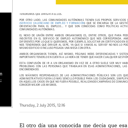
TENDRÍAMOS POR TANTO DOS ORGANISMOS, POR UN LADO EL SEPE, QUE DEPENDE DEL
ORGANISMO ÚNICO PARA TODO EL TERRITORIO NACIONAL. ENTRE SUS FUNCIONES
DESEMPLEO, SUBSIDIOS, RENTA ACTIVA DE INSERCIÓN, ETC. POR LO QUE EN EL CA
TENDREMOS QUE DIRIGIR A ELLOS.
POR OTRO LADO, LAS COMUNIDADES AUTÓNOMAS TIENEN SUS PROPIOS SERVICIOS 
(SERVICIO VALENCIANO DE EMPLEO Y FORMACIÓN
) QUE SE ENCARGA DE LA GESTI
ORIENTACIÓN PARA EL EMPLEO... Y QUE SON CONOCIDAS COMO POLÍTICAS ACTI
COMUNIDADES AUTÓNOMAS.
EL NEXO DE UNIÓN ENTRE AMBOS ORGANISMOS ES, ENTRE OTROS, QUE PARA POD
INSCRITOS EN EL SERVICIO DE EMPLEO AUTONÓMICO QUE NOS CORRESPONDA. AM
DIFERENTES POR LO QUE SI QUEREMOS, POR EJEMPLO, SOLICITAR UN CERTIFICADO EN 
NOS TENDREMOS QUE DIRIGIR AL SEPE, YA QUE SI VAMOS AL SERVEF NO NOS LO P
MISMO EDIFICIO O INCLUSO PEGADA UNA MESA CON OTRA.
AMBOS ORGANISMOS TIENEN, ASÍ MISMO, PÁGINAS WEBS DIFERENCIADAS Y SISTEM
IMPORTANTE TENERLO EN CUENTA A LA HORA DE TENER QUE HACER CUALQUIER GESTIÓ
ESTA CONFUSIÓN DE IR A UN ORGANISMO EN VEZ DE A OTRO SUELE SER MUY HAB
PROBLEMAS CON LAS PERSONAS QUE TRABAJAN EN ESAS ADMINISTRACIONES, LAS 
ENCOMENDADO.
ón
LOS MÁXIMOS RESPONSABLES DE LAS ADMINISTRACIONES PÚBLICAS SON LOS QUE
ADMINISTRATIVOS FUERA LO MÁS SENCILLO POSIBLE PARA LOS CIUDADANOS, SIMPLIFI
;
EN AQUELLOS CASOS EN QUE NO FUERA POSIBLE, REALIZANDO CAMPAÑAS DE COMUNIC
CONOCER MEJOR LOS MISMOS.
Thursday, 2 July 2015, 12:16
El otro día una conocida me decía que esa 