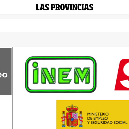
INEM, SEPE, SERVEF
quién?
eo
Conoce las diferencias entre los diferentes organismos públicos de emp
EL OTRO DÍA UNA CONOCIDA ME DECÍA QUE ESA TARDE SE IBA A IR A COMPRAR AL PR
AÑOS (PRYCA PASÓ A LLAMARSE CARREFOUR EN EL AÑO 2000), Y DEL DINERO INVE
TODAVÍA HAY GENTE QUE SIGUE LLAMÁNDOLO POR SU ANTIGUO NOMBRE.
ALGO PARECIDO PASA CON LAS DENOMINACIONES DE LOS SERVICIOS PÚBLICOS DE EM
CUANTO A SU NOMBRE, SINO MÁS IMPORTANTE SI CABE, EN CUANTO A LAS COMPETENCI
INEM, SEPE, SERVEF, ¿SON EXACTAMENTE LO MISMO? ¿REALIZAN LOS MISMOS TRÁMITES
LO PRIMERO DE TODO ES ACLARAR QUE EL INEM YA NO EXISTE, Y NO EXISTE DESDE 
SIGLAS SPEE, PASÓ A DENOMINARSE
SEPE (SERVICIO PÚBLICO DE EMPLEO ESTATAL
). E
REFIRIENDO A LA “OFICINA DEL PARO” COMO EL INEM, Y ES INCLUSO NORMAL
COMUNICACIÓN.