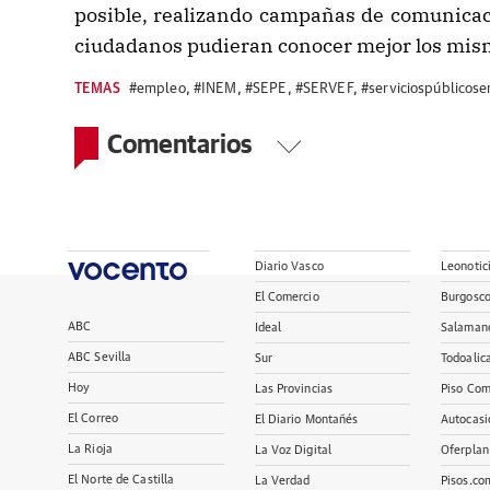
posible, realizando campañas de comunicac
ciudadanos pudieran conocer mejor los mis
TEMAS
#empleo
,
#INEM
,
#SEPE
,
#SERVEF
,
#serviciospúblicos
Comentarios
Diario Vasco
Leonotic
El Comercio
Burgosc
ABC
Ideal
Salaman
ABC Sevilla
Sur
Todoalic
Hoy
Las Provincias
Piso Com
El Correo
El Diario Montañés
Autocasi
La Rioja
La Voz Digital
Oferplan
El Norte de Castilla
La Verdad
Pisos.co