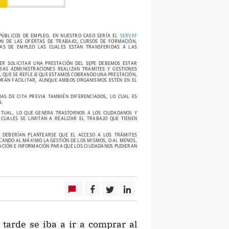
 MINISTERIO DE EMPLEO Y SEGURIDAD SOCIAL Y QUE ES UN
 SE ENCUENTRA LA DE TRAMITAR LAS PRESTACIONES POR
SO DE QUE QUERAMOS HACER ALGUNO DE ESTOS TRÁMITES NOS
PÚBLICOS DE EMPLEO, EN NUESTRO CASO SERÍA EL
SERVEF
ÓN DE LAS OFERTAS DE TRABAJO, CURSOS DE FORMACIÓN,
VAS DE EMPLEO LAS CUALES ESTÁN TRANSFERIDAS A LAS
ER SOLICITAR UNA PRESTACIÓN DEL SEPE DEBEMOS ESTAR
BAS ADMINISTRACIONES REALIZAN TRÁMITES Y GESTIONES
EL QUE SE REFLEJE QUE ESTAMOS COBRANDO UNA PRESTACIÓN,
ODRÁN FACILITAR, AUNQUE AMBOS ORGANISMOS ESTÉN EN EL
AS DE CITA PREVIA TAMBIÉN DIFERENCIADOS, LO CUAL ES
N.
ITUAL, LO QUE GENERA TRASTORNOS A LOS CIUDADANOS Y
CUALES SE LIMITAN A REALIZAR EL TRABAJO QUE TIENEN
 DEBERÍAN PLANTEARSE QUE EL ACCESO A LOS TRÁMITES
CANDO AL MÁXIMO LA GESTIÓN DE LOS MISMOS, O AL MENOS,
ACIÓN E INFORMACIÓN PARA QUE LOS CIUDADANOS PUDIERAN
tarde se iba a ir a comprar al