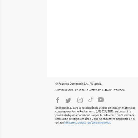
© Federico Domenech S.A., Valencia.
Domicilio social en la calle Gremis nº 1 (46014) Valencia.
En lo posible, para la resolución de litigios en línea en materia de
consumo conforme Reglamento (UE) 524/2013, se buscará la
posibilidad que la Comisión Europea facilita como plataforma de
resolución de litigios en línea y que se encuentra disponible en el
enlace
https://ec.europa.eu/consumers/odr
.