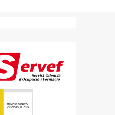
…¿quién es
leo./
YCA. ME RESULTÓ CURIOSO COMPROBAR COMO A PESAR DE LOS
RTIDO EN PUBLICIDAD POR ESA CADENA DE HIPERMERCADOS,
PLEO, AUNQUE EN ESTE CASO NO SÓLO EXISTE CONFUSIÓN EN
AS QUE TIENEN ASIGNADAS CADA UNO DE ELLOS.
? ¿CUÁNDO ME TENGO QUE DIRIGIR A UNO U A OTRO?
EL AÑO 2009 EN QUE DESPUÉS DE UN PEQUEÑO PASO POR LAS
S HABITUAL COMPROBAR, SIN EMBARGO, COMO NOS SEGUIMOS
 VER COMO UTILIZAN ESA DENOMINACIÓN LOS MEDIOS DE