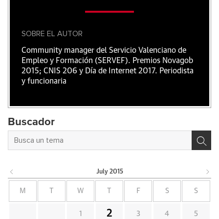
SOBRE EL AUTOR
Community manager del Servicio Valenciano de
Empleo y Formación (SERVEF). Premios Novagob
2015; CNIS 206 y Día de Internet 2017. Periodista
y funcionaria
Buscador
July
2015
M
T
W
T
F
S
S
2
1
3
4
5