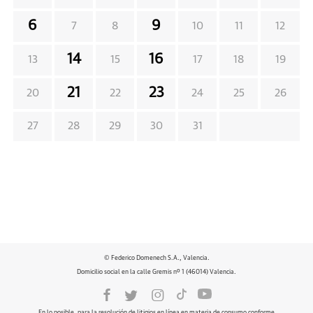
6
9
7
8
10
11
12
14
16
13
15
17
18
19
21
23
20
22
24
25
26
27
28
29
30
31
© Federico Domenech S.A., Valencia.
Domicilio social en la calle Gremis nº 1 (46014) Valencia.
En lo posible, para la resolución de litigios en línea en materia de consumo conforme