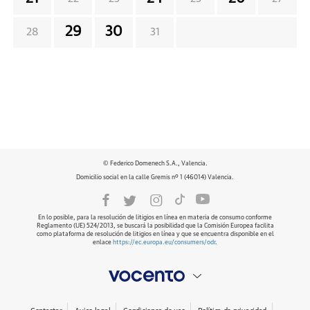
29
30
28
31
© Federico Domenech S.A., Valencia.
Domicilio social en la calle Gremis nº 1 (46014) Valencia.
En lo posible, para la resolución de litigios en línea en materia de consumo conforme
Reglamento (UE) 524/2013, se buscará la posibilidad que la Comisión Europea facilita
como plataforma de resolución de litigios en línea y que se encuentra disponible en el
enlace
https://ec.europa.eu/consumers/odr
.