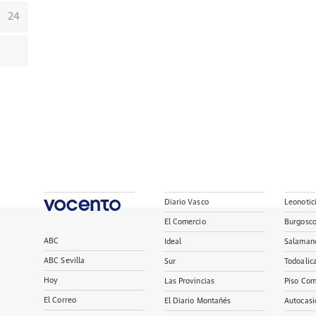
24
Diario Vasco
Leonotic
El Comercio
Burgosc
ABC
Ideal
Salaman
ABC Sevilla
Sur
Todoalic
Hoy
Las Provincias
Piso Com
El Correo
El Diario Montañés
Autocasi