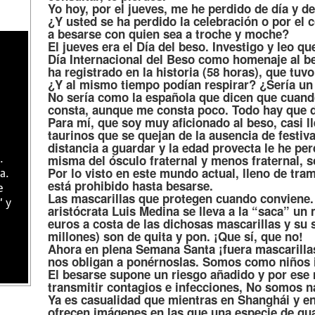
Yo hoy, por el jueves, me he perdido de día y de
¿Y usted se ha perdido la celebración o por el 
a besarse con quien sea a troche y moche?
El jueves era el Día del beso. Investigo y leo qu
Día Internacional del Beso como homenaje al b
ha registrado en la historia (58 horas), que tuvo
¿Y al mismo tiempo podían respirar? ¿Sería un
No sería como la española que dicen que cuand
consta, aunque me consta poco. Todo hay que d
Para mí, que soy muy aficionado al beso, casi l
taurinos que se quejan de la ausencia de festiva
distancia a guardar y la edad provecta le he per
misma del ósculo fraternal y menos fraternal, s
.
Por lo visto en este mundo actual, lleno de tram
a.
está prohibido hasta besarse.
e
Las mascarillas que protegen cuando conviene.
" y
aristócrata Luis Medina se lleva a la “saca” un
euros a costa de las dichosas mascarillas y su 
millones) son de quita y pon. ¡Que sí, que no!
Ahora en plena Semana Santa ¡fuera mascarilla
nos obligan a ponérnoslas. Somos como niños i
El besarse supone un riesgo añadido y por ese
transmitir contagios e infecciones, No somos n
Ya es casualidad que mientras en Shanghái y en
ofrecen imágenes en las que una especie de guar