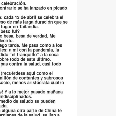
 celebración.
contrario se ha lanzado en picado
e: cada 13 de abril se celebra el
eso de más larga duración que se
 lugar en Tailandia.
 beso ful?
o besa, besa de verdad. Me
ecirlo.
lego tarde. Me pasa como a los
les; a mí con la pandemia, la
dido “el tranquillo” a la cosa
obre todo de este último.
pas contra la salud, casi todo
 (recuérdese aquí como el
 millón de contantes y sabrosos
socio, menos aristócrata cuatro
s! Y a lo mejor pasado mañana
ndisciplinados.
 medio de saludo se pueden
ada.
 alguna otra parte de China te
dianes de la salud, se lían a