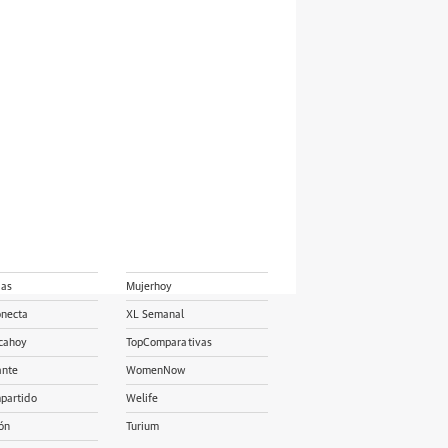
ias
Mujerhoy
onecta
XL Semanal
cahoy
TopComparativas
ante
WomenNow
partido
Welife
ón
Turium