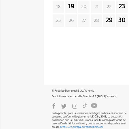
19
23
18
20
21
22
29
30
25
26
27
28
© Federico Domenech S.A., Valencia.
Domicilio social en la calle Gremis nº 1 (46014) Valencia.
En lo posible, para la resolución de litigios en línea en materia de
consumo conforme Reglamento (UE) 524/2013, se buscará la
posibilidad que la Comisión Europea facilita como plataforma de
resolución de litigios en línea y que se encuentra disponible en el
enlace
https://ec.europa.eu/consumers/odr
.