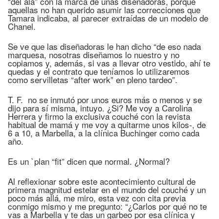
“del ala” con la marca de unas diseñadoras, porque
aquellas no han querido asumir las correcciones que
Tamara indicaba, al parecer extraídas de un modelo de
Chanel.
Se ve que las diseñadoras le han dicho “de eso nada
marquesa, nosotras diseñamos lo nuestro y no
copiamos y, además, si vas a llevar otro vestido, ahí te
quedas y el contrato que teníamos lo utilizaremos
como servilletas “after work” en pleno tardeo”.
T. F. no se inmutó por unos euros más o menos y se
dijo para sí misma, intuyo. ¿Si? Me voy a Carolina
Herrera y firmo la exclusiva couché con la revista
habitual de mamá y me voy a quitarme unos kilos-, de
6 a 10, a Marbella, a la clínica Buchinger como cada
año.
Es un `plan “fit” dicen que normal. ¿Normal?
Al reflexionar sobre este acontecimiento cultural de
primera magnitud estelar en el mundo del couché y un
poco más allá, me miro, esta vez con cita previa
conmigo mismo y me pregunto: “¿Carlos por qué no te
vas a Marbella y te das un garbeo por esa clínica y