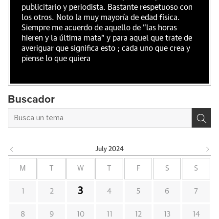
publicitario y periodista. Bastante respetuoso con
los otros. Noto la muy mayoría de edad física.
Siempre me acuerdo de aquello de "las horas
hieren y la última mata" y para aquel que trate de
averiguar que significa esto ; cada uno que crea y
piense lo que quiera
Buscador
July
2024
M
T
W
T
F
S
S
3
1
2
4
5
6
7
8
9
10
11
12
13
14