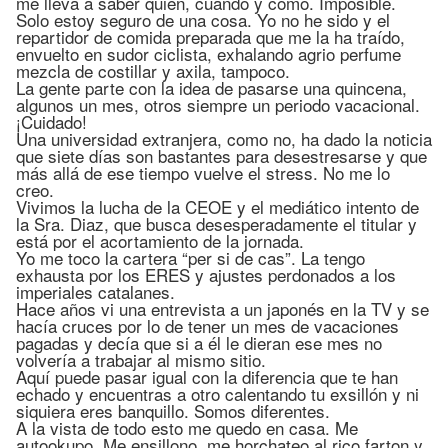
me lleva a saber quién, cuando y como. Imposible.
Solo estoy seguro de una cosa. Yo no he sido y el
repartidor de comida preparada que me la ha traído,
envuelto en sudor ciclista, exhalando agrio perfume
mezcla de costillar y axila, tampoco.
La gente parte con la idea de pasarse una quincena,
algunos un mes, otros siempre un periodo vacacional.
¡Cuidado!
Una universidad extranjera, como no, ha dado la noticia
que siete días son bastantes para desestresarse y que
más allá de ese tiempo vuelve el stress. No me lo
creo.
Vivimos la lucha de la CEOE y el mediático intento de
la Sra. Diaz, que busca desesperadamente el titular y
está por el acortamiento de la jornada.
Yo me toco la cartera “per si de cas”. La tengo
exhausta por los ERES y ajustes perdonados a los
imperiales catalanes.
Hace años vi una entrevista a un japonés en la TV y se
hacía cruces por lo de tener un mes de vacaciones
pagadas y decía que si a él le dieran ese mes no
volvería a trabajar al mismo sitio.
Aquí puede pasar igual con la diferencia que te han
echado y encuentras a otro calentando tu exsillón y ni
siquiera eres banquillo. Somos diferentes.
A la vista de todo esto me quedo en casa. Me
autookupo. Me ensillono, me horchateo al rico farton y