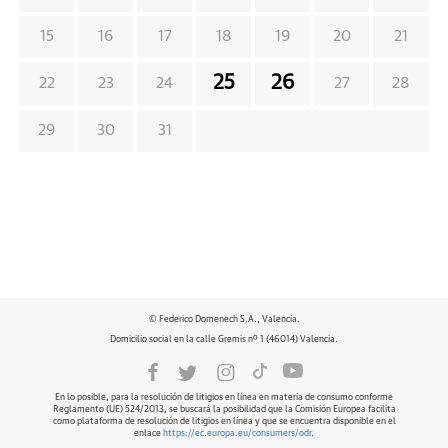
15
16
17
18
19
20
21
25
26
22
23
24
27
28
29
30
31
© Federico Domenech S.A., Valencia.
Domicilio social en la calle Gremis nº 1 (46014) Valencia.
En lo posible, para la resolución de litigios en línea en materia de consumo conforme
Reglamento (UE) 524/2013, se buscará la posibilidad que la Comisión Europea facilita
como plataforma de resolución de litigios en línea y que se encuentra disponible en el
enlace
https://ec.europa.eu/consumers/odr
.