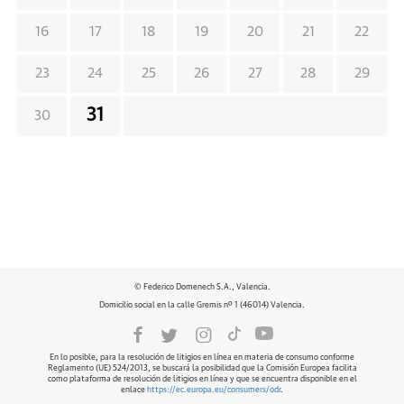
16
17
18
19
20
21
22
23
24
25
26
27
28
29
31
30
© Federico Domenech S.A., Valencia.
Domicilio social en la calle Gremis nº 1 (46014) Valencia.
En lo posible, para la resolución de litigios en línea en materia de consumo conforme
Reglamento (UE) 524/2013, se buscará la posibilidad que la Comisión Europea facilita
como plataforma de resolución de litigios en línea y que se encuentra disponible en el
enlace
https://ec.europa.eu/consumers/odr
.