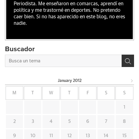
Periodista. Me enseñaron en comarcas, aprendí en
política y me trastorné en deportes. No pretendo
caer bien. Si no has aparecido en este blog, no eres
nadie.
Buscador
January
2012
M
T
W
T
F
S
S
1
2
3
4
5
6
7
8
9
10
11
12
13
14
15