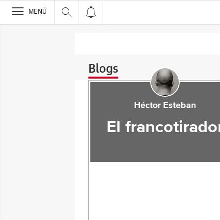
>
MENÚ
Blogs
Héctor Esteban
El francotirado