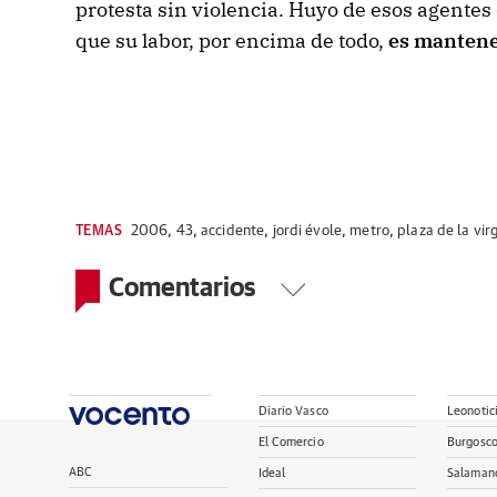
protesta sin violencia. Huyo de esos agentes
que su labor, por encima de todo,
es mantener
TEMAS
2006
,
43
,
accidente
,
jordi évole
,
metro
,
plaza de la vir
Comentarios
Diario Vasco
Leonotic
El Comercio
Burgosc
ABC
Ideal
Salaman