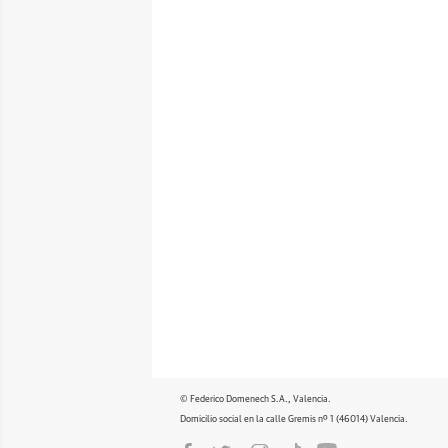
© Federico Domenech S.A., Valencia.
Domicilio social en la calle Gremis nº 1 (46014) Valencia.