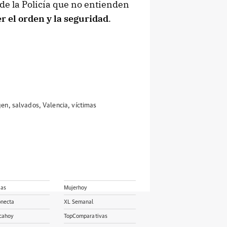
 de la Policía que no entienden
 el orden y la seguridad
.
gen
,
salvados
,
Valencia
,
víctimas
ias
Mujerhoy
onecta
XL Semanal
cahoy
TopComparativas