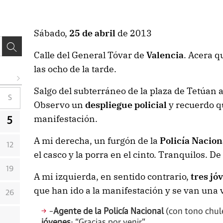
Sábado,
25 de abril
de 2013
Calle del General Tóvar de
Valencia
. Acera q
las ocho de la tarde.
Salgo del subterráneo de la plaza de Tetúan
S
Observo un
despliegue policial
y recuerdo q
manifestación.
5
A mi derecha, un furgón de la
Policía Nacion
12
el casco y la porra en el cinto. Tranquilos. De 
19
A mi izquierda, en sentido contrario,
tres jó
que han ido a la manifestación y se van una v
26
–
Agente de la Policía Nacional
(con tono chul
jóvenes
: “Gracias por venir”