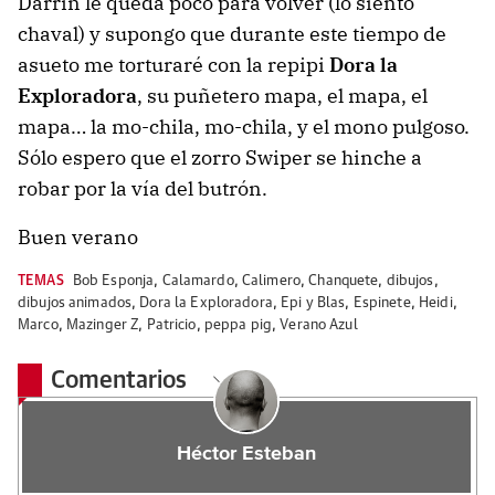
Darrin le queda poco para volver (lo siento
chaval) y supongo que durante este tiempo de
asueto me torturaré con la repipi
Dora la
Exploradora
, su puñetero mapa, el mapa, el
mapa… la mo-chila, mo-chila, y el mono pulgoso.
Sólo espero que el zorro Swiper se hinche a
robar por la vía del butrón.
Buen verano
TEMAS
Bob Esponja
,
Calamardo
,
Calimero
,
Chanquete
,
dibujos
,
dibujos animados
,
Dora la Exploradora
,
Epi y Blas
,
Espinete
,
Heidi
,
Marco
,
Mazinger Z
,
Patricio
,
peppa pig
,
Verano Azul
Comentarios
Héctor Esteban