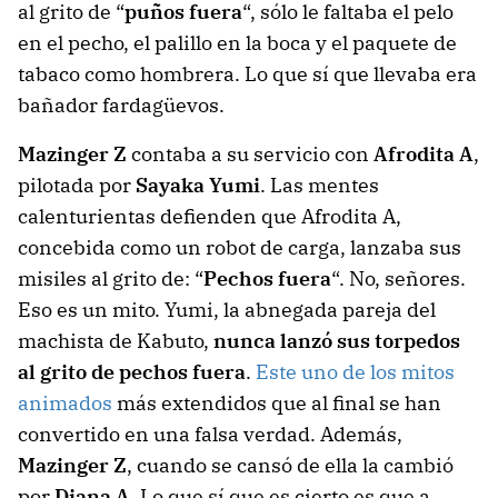
al grito de “
puños fuera
“, sólo le faltaba el pelo
en el pecho, el palillo en la boca y el paquete de
tabaco como hombrera. Lo que sí que llevaba era
bañador fardagüevos.
Mazinger Z
contaba a su servicio con
Afrodita A
,
pilotada por
Sayaka Yumi
. Las mentes
calenturientas defienden que Afrodita A,
concebida como un robot de carga, lanzaba sus
misiles al grito de: “
Pechos fuera
“. No, señores.
Eso es un mito. Yumi, la abnegada pareja del
machista de Kabuto,
nunca lanzó sus torpedos
al grito de pechos fuera
.
Este uno de los mitos
animados
más extendidos que al final se han
convertido en una falsa verdad. Además,
Mazinger Z
, cuando se cansó de ella la cambió
por
Diana A
. Lo que sí que es cierto es que a