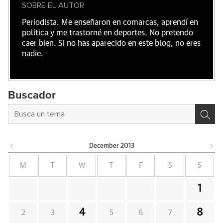
SOBRE EL AUTOR
Periodista. Me enseñaron en comarcas, aprendí en
política y me trastorné en deportes. No pretendo
caer bien. Si no has aparecido en este blog, no eres
nadie.
Buscador
December
2013
M
T
W
T
F
S
S
1
4
8
2
3
5
6
7