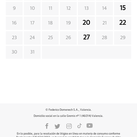
15
9
10
11
12
13
14
20
22
16
17
18
19
21
27
23
24
25
26
28
29
30
31
© Federico Domenech S.A., Valencia.
Domicilio social en la calle Gremis nº 1 (46014) Valencia.
En lo posible, para la resolución de litigios en línea en materia de consumo conforme