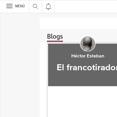
>
MENÚ
Blogs
Héctor Esteban
El francotirado