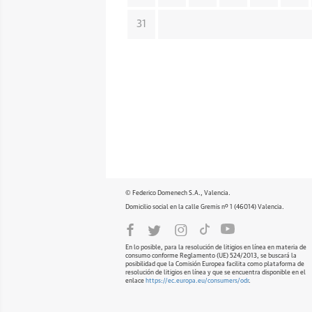
31
© Federico Domenech S.A., Valencia.
Domicilio social en la calle Gremis nº 1 (46014) Valencia.
En lo posible, para la resolución de litigios en línea en materia de
consumo conforme Reglamento (UE) 524/2013, se buscará la
posibilidad que la Comisión Europea facilita como plataforma de
resolución de litigios en línea y que se encuentra disponible en el
enlace
https://ec.europa.eu/consumers/odr
.