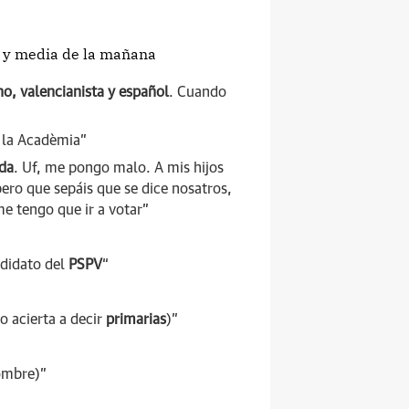
ez y media de la mañana
no, valencianista y español
. Cuando
e la Acadèmia”
ida
. Uf, me pongo malo. A mis hijos
pero que sepáis que se dice nosatros,
 tengo que ir a votar”
ndidato del
PSPV
“
o acierta a decir
primarias
)”
nombre)”