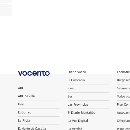
Diario Vasco
Leonotic
El Comercio
Burgosc
ABC
Ideal
Salaman
ABC Sevilla
Sur
Todoalic
Hoy
Las Provincias
Piso Com
El Correo
El Diario Montañés
Autocasi
La Rioja
La Voz Digital
Oferplan
El Norte de Castilla
La Verdad
Pisos.co