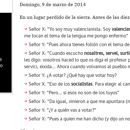
Domingo, 9 de marzo de 2014
En un lugar perdido de la sierra. Antes de las di
Señor X: “Yo soy muy valencianista. Soy
valencia
me tocan el tema de la lengua me pongo enfermo”
Señor Y: “Pues ahora tienes follón con el tema d
Señor X: “Cuando escucho
nosaltres, servei, surt
e
les digo: vosotros haced lo que os diga el profesor 
do
servici, eixida…
Ahora cuando volvamos al pueblo me
Señor Y: ¿A votar? ¿Qué hay que votar hoy?
Señor X. “Eso de los
socialistas
. Para elegir al ca
Señor Y: “Pero… si esos no son de los tuyos”
Señor X: “Da igual, vinieron a que me apuntara (n
Señor Y: “¿Y a quién vas a votar?”
Señor X: “Pues a quien me han dicho (y dijo un 