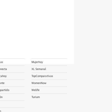
ias
Mujerhoy
onecta
XL Semanal
cahoy
TopComparativas
ante
WomenNow
partido
Welife
ón
Turium
m